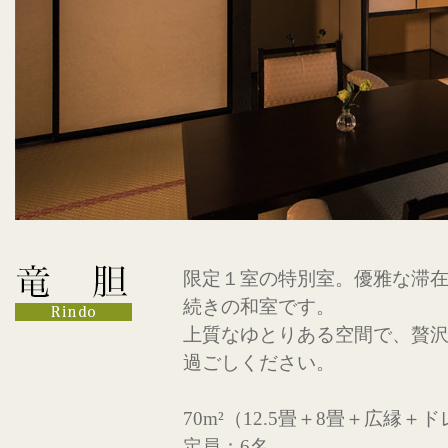
限定１室の特別室。優雅な滞
続きの和室です。
上質なゆとりある空間で、贅
過ごしください。
70m²（12.5畳＋8畳＋広縁
定員：6名