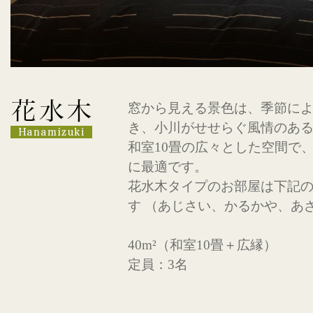
窓から見える景色は、季節に
き、小川がせせらぐ風情のあ
和室10畳の広々とした空間で
に最適です。
花水木タイプのお部屋は下記
す （あじさい、かるかや、あ
40m²（和室10畳＋広縁）
定員：3名